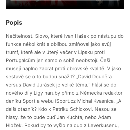
Popis
Nečitelnost. Slovo, které Ivan Hašek po nástupu do
funkce několikrát s oblibou zmiňoval jako svůj
trumf, které ale v úterý večer v Lipsku proti
Portugalcům jen samo o sobě neobstojí. Češi
musejí naplno zabrat proti obrovské kvalitě. V jako
sestavě se o to budou snažit? „David Douděra
versus David Jurásek je velké téma,“ hlásí se do
nového díly Ligy naruby přímo z Německa redaktor
deníku Sport a webu iSport.cz Michal Kvasnica. „A
další otazník? Kdo k Patriku Schickovi. Nesou se
hlasy, že to bude buď Jan Kuchta, nebo Adam
Hložek. Pokud by to vyšlo na duo z Leverkusenu,