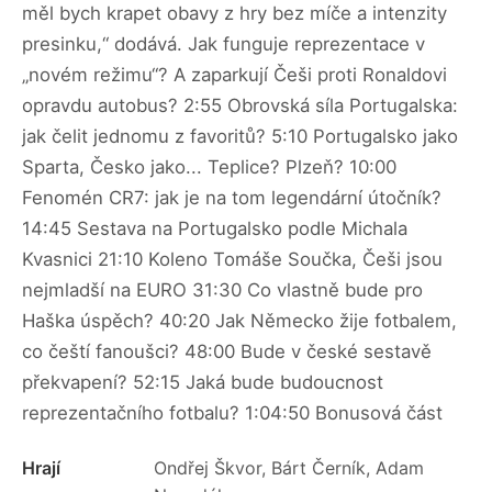
měl bych krapet obavy z hry bez míče a intenzity
presinku,“ dodává. Jak funguje reprezentace v
„novém režimu“? A zaparkují Češi proti Ronaldovi
opravdu autobus? 2:55 Obrovská síla Portugalska:
jak čelit jednomu z favoritů? 5:10 Portugalsko jako
Sparta, Česko jako... Teplice? Plzeň? 10:00
Fenomén CR7: jak je na tom legendární útočník?
14:45 Sestava na Portugalsko podle Michala
Kvasnici 21:10 Koleno Tomáše Součka, Češi jsou
nejmladší na EURO 31:30 Co vlastně bude pro
Haška úspěch? 40:20 Jak Německo žije fotbalem,
co čeští fanoušci? 48:00 Bude v české sestavě
překvapení? 52:15 Jaká bude budoucnost
reprezentačního fotbalu? 1:04:50 Bonusová část
Hrají
Ondřej Škvor, Bárt Černík, Adam