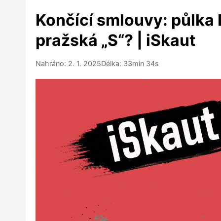
Končící smlouvy: půlka P
pražská „S“? | iSkaut
Nahráno: 2. 1. 2025
Délka: 33min 34s