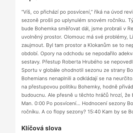
“Víš, co přichází po posvícení,” říká na úvod re
sezoně prošli po uplynulém snovém ročníku. Tým 
bude Bohemka směřovat dál, jsme probrali v Re
uvolněný prostor. Olomouc má své problémy, Li
zaujmout. Byl tam prostor a Klokanům se to n
období. Opory na odchodu se nepodařilo adekvát
sestavy. Přestup Roberta Hrubého se nepovedl 
Sportu v globále ohodnotil sezonu ze strany Bo
Bohemians nenaplnili a odkládají se na neurčito.
na přestupovou politiku Bohemky, hodně přivádí hr
budoucnu. Ale přesně u těchto hráčů hrozí, že 
Man. 0:00 Po posvícení… Hodnocení sezony Boh
ročníku. A co flopy sezony? 15:40 Kam by se 
Klíčová slova