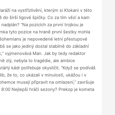
áží na vystřízlivění, kterým si Klokani v této
do širší ligové špičky. Co za tím vězí a kam
adplán? “Na pozicích za první trojkou je
mka tyto pozice na hraně první šestky mohla
 Bohemians je nepovedené letní přestupové
 se jako jediný dostal stabilně do základní
k,” vyjmenovává Man. Jak by tedy redaktor
ě zlý, nebyla to tragédie, ale ambice
tárlý kádr potřebuje okysličit. “Když se podíváš
ib, že to, co ukázali v minulosti, ukážou i v
hemce musejí připravit na omlazení,” završuje
8:00 Nejlepší hráči sezony? Prekop je kometa