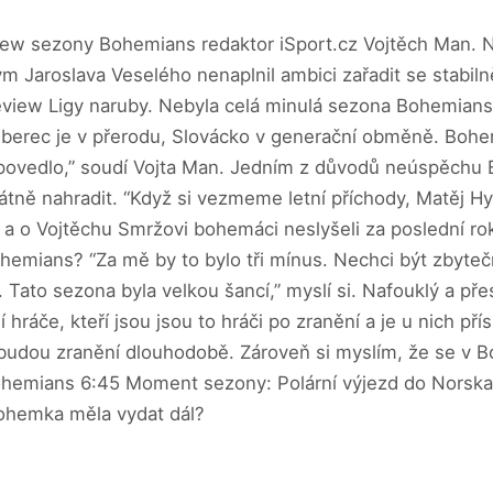
view sezony Bohemians redaktor iSport.cz Vojtěch Man. Nar
Jaroslava Veselého nenaplnil ambici zařadit se stabilně 
view Ligy naruby. Nebyla celá minulá sezona Bohemians n
berec je v přerodu, Slovácko v generační obměně. Bohe
epovedlo,” soudí Vojta Man. Jedním z důvodů neúspěchu
ně nahradit. “Když si vezmeme letní příchody, Matěj Hybš
a o Vojtěchu Smržovi bohemáci neslyšeli za poslední ro
hemians? “Za mě by to bylo tři mínus. Nechci být zbytečn
 Tato sezona byla velkou šancí,” myslí si. Nafouklý a přes
áče, kteří jsou jsou to hráči po zranění a je u nich přísl
budou zranění dlouhodobě. Zároveň si myslím, že se v Bo
emians 6:45 Moment sezony: Polární výjezd do Norska 
Bohemka měla vydat dál?