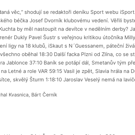
daná věc,“ shodují se redaktoři deníku Sport webu iSport
ského béčka Josef Dvorník klubovému vedení. Věřili byst
 Kuchta by měl nastoupit na devítce v nedělním derby? Ja
renér Dukly Pavel Šustr s veřejnou kritikou útočníka Mil
ní ligy na 18 klubů, iSkaut s N´Guessanem, páteční živá
šechno oběhal 18:30 Další facka Plzni od Zlína, co se s
hra Jablonce 37:10 Baník se potápí dál, Smetanův tým p
a Letné a role VAR 59:15 Vasil je zpět, Slavia hrála na 
ítce, skvělý Šturm 1:18:10 Jaroslav Veselý nemá na lavič
hal Kvasnica, Bárt Černík