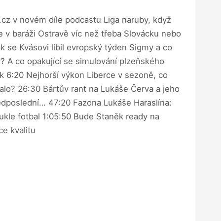
.cz v novém díle podcastu Liga naruby, když
e v baráži Ostravě víc než třeba Slovácku nebo
k se Kvásovi líbil evropský týden Sigmy a co
ly? A co opakující se simulování plzeňského
k 6:20 Nejhorší výkon Liberce v sezoně, co
talo? 26:30 Bártův rant na Lukáše Červa a jeho
ředposlední… 47:20 Fazona Lukáše Haraslína:
Dukle fotbal 1:05:50 Bude Staněk ready na
ce kvalitu