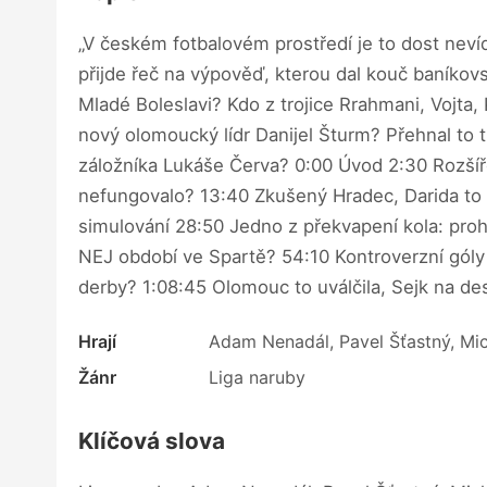
„V českém fotbalovém prostředí je to dost neví
přijde řeč na výpověď, kterou dal kouč baníkov
Mladé Boleslavi? Kdo z trojice Rrahmani, Vojta,
nový olomoucký lídr Danijel Šturm? Přehnal to t
záložníka Lukáše Červa? 0:00 Úvod 2:30 Rozšíře
nefungovalo? 13:40 Zkušený Hradec, Darida to v
simulování 28:50 Jedno z překvapení kola: pro
NEJ období ve Spartě? 54:10 Kontroverzní góly n
derby? 1:08:45 Olomouc to uválčila, Sejk na des
Hrají
Adam Nenadál, Pavel Šťastný, Mic
Žánr
Liga naruby
Klíčová slova