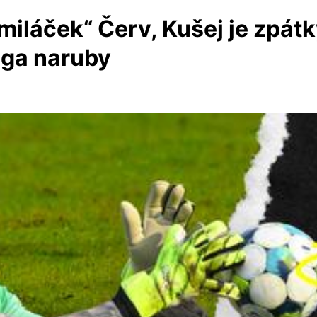
miláček“ Červ, Kušej je zpátk
iga naruby