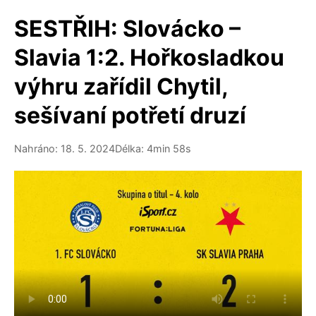
SESTŘIH: Slovácko –
Slavia 1:2. Hořkosladkou
výhru zařídil Chytil,
sešívaní potřetí druzí
Nahráno: 18. 5. 2024
Délka: 4min 58s