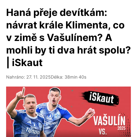
Haná přeje devítkám:
návrat krále Klimenta, co
v zimě s Vašulínem? A
mohli by ti dva hrát spolu?
| iSkaut
Nahráno: 27. 11. 2025
Délka: 38min 40s