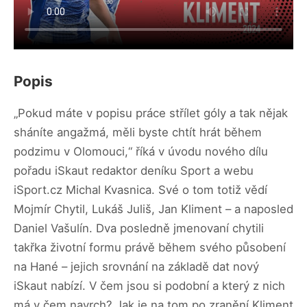
Popis
„Pokud máte v popisu práce střílet góly a tak nějak
sháníte angažmá, měli byste chtít hrát během
podzimu v Olomouci,“ říká v úvodu nového dílu
pořadu iSkaut redaktor deníku Sport a webu
iSport.cz Michal Kvasnica. Své o tom totiž vědí
Mojmír Chytil, Lukáš Juliš, Jan Kliment – a naposled
Daniel Vašulín. Dva posledně jmenovaní chytili
takřka životní formu právě během svého působení
na Hané – jejich srovnání na základě dat nový
iSkaut nabízí. V čem jsou si podobní a který z nich
má v čem navrch? Jak je na tom po zranění Kliment