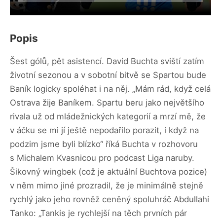
Popis
Šest gólů, pět asistencí. David Buchta sviští zatím
životní sezonou a v sobotní bitvě se Spartou bude
Baník logicky spoléhat i na něj. „Mám rád, když celá
Ostrava žije Baníkem. Spartu beru jako největšího
rivala už od mládežnických kategorií a mrzí mě, že
v áčku se mi jí ještě nepodařilo porazit, i když na
podzim jsme byli blízko“ říká Buchta v rozhovoru
s Michalem Kvasnicou pro podcast Liga naruby.
Šikovný wingbek (což je aktuální Buchtova pozice)
v něm mimo jiné prozradil, že je minimálně stejně
rychlý jako jeho rovněž ceněný spoluhráč Abdullahi
Tanko: „Tankis je rychlejší na těch prvních pár