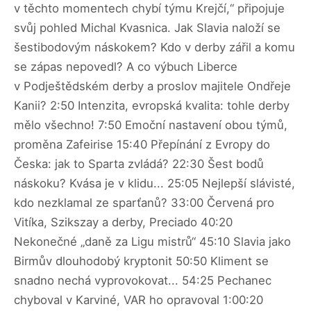
v těchto momentech chybí týmu Krejčí,“ připojuje
svůj pohled Michal Kvasnica. Jak Slavia naloží se
šestibodovým náskokem? Kdo v derby zářil a komu
se zápas nepovedl? A co výbuch Liberce
v Podještědském derby a proslov majitele Ondřeje
Kanii? 2:50 Intenzita, evropská kvalita: tohle derby
mělo všechno! 7:50 Emoční nastavení obou týmů,
proměna Zafeirise 15:40 Přepínání z Evropy do
Česka: jak to Sparta zvládá? 22:30 Šest bodů
náskoku? Kvása je v klidu... 25:05 Nejlepší slávisté,
kdo nezklamal ze sparťanů? 33:00 Červená pro
Vitíka, Szikszay a derby, Preciado 40:20
Nekonečné „daně za Ligu mistrů“ 45:10 Slavia jako
Birmův dlouhodobý kryptonit 50:50 Kliment se
snadno nechá vyprovokovat... 54:25 Pechanec
chyboval v Karviné, VAR ho opravoval 1:00:20