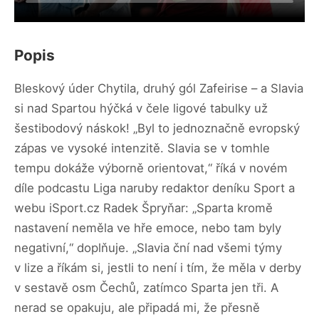
Popis
Bleskový úder Chytila, druhý gól Zafeirise – a Slavia
si nad Spartou hýčká v čele ligové tabulky už
šestibodový náskok! „Byl to jednoznačně evropský
zápas ve vysoké intenzitě. Slavia se v tomhle
tempu dokáže výborně orientovat,“ říká v novém
díle podcastu Liga naruby redaktor deníku Sport a
webu iSport.cz Radek Špryňar: „Sparta kromě
nastavení neměla ve hře emoce, nebo tam byly
negativní,“ doplňuje. „Slavia ční nad všemi týmy
v lize a říkám si, jestli to není i tím, že měla v derby
v sestavě osm Čechů, zatímco Sparta jen tři. A
nerad se opakuju, ale připadá mi, že přesně