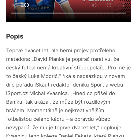
Popis
Teprve dvacet let, ale herní projev protřelého
matadora: „David Planka je popírač narativu, že
český fotbal nemá kreativní středopolaře. Pro mě je
to český Luka Modrič,“ říká s nadsázkou v novém
díle pořadu iSkaut redaktor deníku Sport a webu
iSport.cz Michal Kvasnica. „Hned co přišel do
Baníku, tak ukázal, že může být rozdílovým
hráčem. Momentálně je nejkreativnějším
fotbalistou celého kádru – a opravdu vůbec
nevypadá, že mu je teprve dvacet let,“ doplňuje
Kvasnicu jeho kolega Daniel Fekets, který Planku