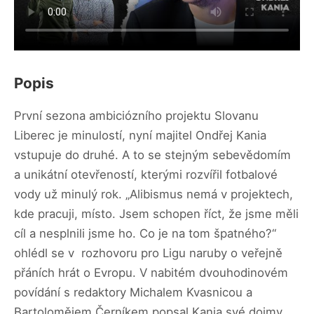
Popis
První sezona ambiciózního projektu Slovanu
Liberec je minulostí, nyní majitel Ondřej Kania
vstupuje do druhé. A to se stejným sebevědomím
a unikátní otevřeností, kterými rozvířil fotbalové
vody už minulý rok. „Alibismus nemá v projektech,
kde pracuji, místo. Jsem schopen říct, že jsme měli
cíl a nesplnili jsme ho. Co je na tom špatného?“
ohlédl se v rozhovoru pro Ligu naruby o veřejně
přáních hrát o Evropu. V nabitém dvouhodinovém
povídání s redaktory Michalem Kvasnicou a
Bartolomějem Černíkem popsal Kania své dojmy