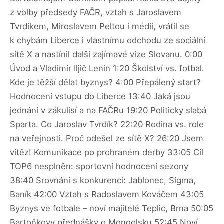
z volby předsedy FAČR, vztah s Jaroslavem
Tvrdíkem, Miroslavem Peltou i médii, vrátil se
k chybám Liberce i vlastnímu odchodu ze sociální
sítě X a nastínil další zajímavé vize Slovanu. 0:00
Úvod a Vladimír Iljič Lenin 1:20 Školství vs. fotbal.
Kde je těžší dělat byznys? 4:00 Přepálený start?
Hodnocení vstupu do Liberce 13:40 Jaká jsou
jednání v zákulisí a na FAČRu 19:20 Politicky slabá
Sparta. Co Jaroslav Tvrdík? 22:20 Rodina vs. role
na veřejnosti. Proč odešel ze sítě X? 26:20 Jsem
vítěz! Komunikace po prohraném derby 33:05 Cíl
TOP6 nesplněn: sportovní hodnocení sezony
38:40 Srovnání s konkurencí: Jablonec, Sigma,
Baník 42:00 Vztah s Radoslavem Kováčem 43:05
Byznys ve fotbale – noví majitelé Teplic, Brna 50:05
Bartoňkovy přednášky o Mongolsku 52:45 Noví